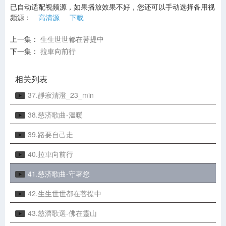
已自动适配视频源，如果播放效果不好，您还可以手动选择备用视
33.綠遍天涯香四方
频源：
高清源
下载
34.路要自己走
上一集：
生生世世都在菩提中
下一集：
拉車向前行
35.讚佛偈_南無本師釋迦牟尼佛
36.立體琉璃同心圓
相关列表
37.靜寂清澄_23_min
38.慈济歌曲-溫暖
39.路要自己走
40.拉車向前行
41.慈济歌曲-守著您
42.生生世世都在菩提中
43.慈濟歌選-佛在靈山