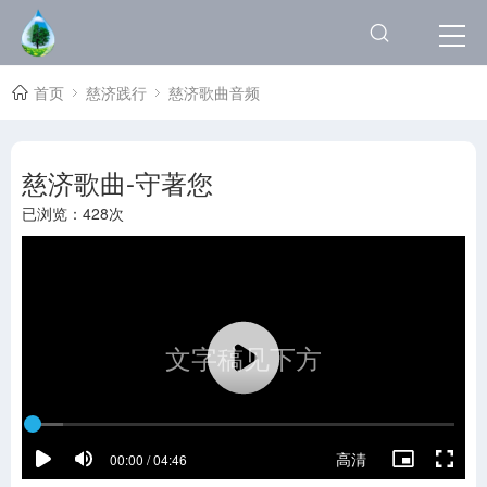
21.1-心願
22.慈濟歌曲50年
首页
慈济践行
慈济歌曲音频
23.綠遍天涯香四方
24.路要自己走
慈济歌曲-守著您
25.誠心祈三願
已浏览：
428次
26.立願文
27.生生世世都在菩提中
28.方向-證嚴上人的悲願-
29.千手世界
30.想師豆
31.靜寂清澄有鐘聲版
高清
00:00 / 04:46
32.大地和風－完整版本