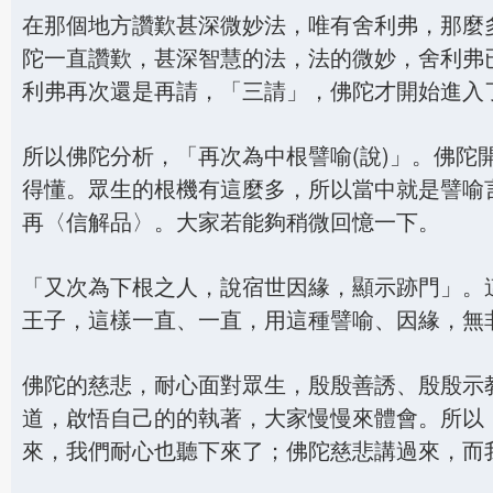
在那個地方讚歎甚深微妙法，唯有舍利弗，那麼
陀一直讚歎，甚深智慧的法，法的微妙，舍利弗
利弗再次還是再請，「三請」，佛陀才開始進入
所以佛陀分析，「再次為中根譬喻(說)」。佛
得懂。眾生的根機有這麼多，所以當中就是譬喻
再〈信解品〉。大家若能夠稍微回憶一下。
「又次為下根之人，說宿世因緣，顯示跡門」。
王子，這樣一直、一直，用這種譬喻、因緣，無
佛陀的慈悲，耐心面對眾生，殷殷善誘、殷殷示
道，啟悟自己的的執著，大家慢慢來體會。所以
來，我們耐心也聽下來了；佛陀慈悲講過來，而