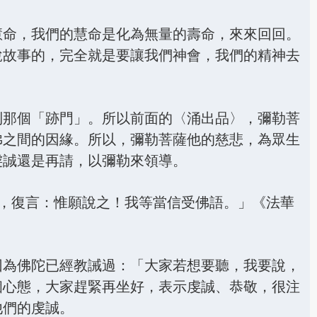
慧命，我們的慧命是化為無量的壽命，來來回回。
說故事的，完全就是要讓我們神會，我們的精神去
到那個「跡門」。所以前面的〈涌出品〉，彌勒菩
佛之間的因緣。所以，彌勒菩薩他的慈悲，為眾生
虔誠還是再請，以彌勒來領導。
已，復言：惟願說之！我等當信受佛語。」《法華
因為佛陀已經教誡過：「大家若想要聽，我要說，
個心態，大家趕緊再坐好，表示虔誠、恭敬，很注
他們的虔誠。