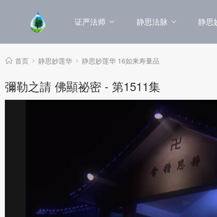
证严法师
静思法脉
静思
首页
静思妙莲华
静思妙莲华 16如来寿量品
彌勒之請 佛顯祕密 - 第1511集