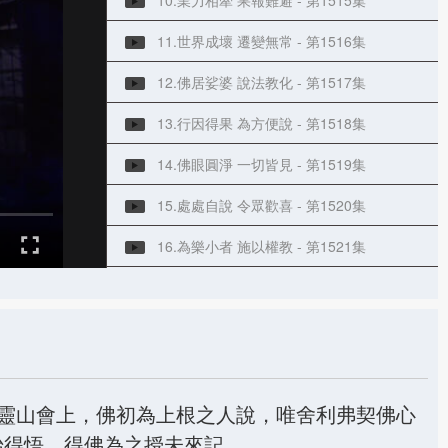
10.業力相牽 果報難避 - 第1515集
11.世界成壞 遷變無常 - 第1516集
12.佛居娑婆 說法教化 - 第1517集
13.行因得果 為方便說 - 第1518集
14.佛眼圓淨 一切皆見 - 第1519集
15.處處自說 令眾歡喜 - 第1520集
16.為樂小者 施以權教 - 第1521集
17.應機說法 皆為度生 - 第1522集
18.如來實見 三界之相 - 第1523集
19.宇宙浩瀚 真空妙有 - 第1524集
華靈山會上，佛初為上根之人說，唯舍利弗契佛心
20.施教導化 令生善根 - 第1525集
始得悟，得佛為之授未來記。