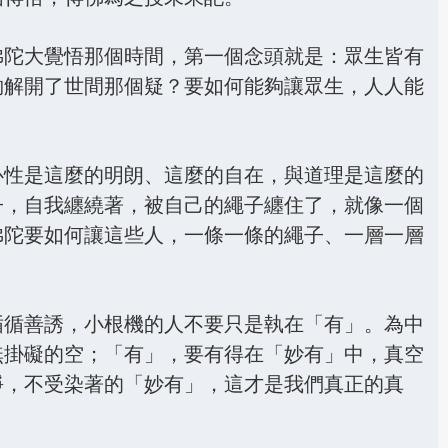
21.所作佛事 未曾暫廢 - 第1526集
22.佛壽無量 常住不滅 - 第1527集
佛陀大覺悟那個時間，第一個念頭就是：眾生皆有
夠解開了世間那個疑？要如何能夠讓眾生，人人能
23.非滅唱滅 方便教化 - 第1528集
24.信佛所說 不墮惑網 - 第1529集
25.不卑不亢 轉識成智 - 第1530集
心性是這麼的明朗、這麼的自在，與道理是這麼的
子，自我纏繞著，被自己的繩子纏住了，就像一個
26.缺善薄德 難可遇佛 - 第1531集
佛陀要如何讓這些人，一條一條的繩子、一層一層
27.轉識成智 利益眾生 - 第1532集
28.佛如良醫 善治眾病 - 第1533集
循循善誘，小根機的人不要只是執在「有」。為中
29.誠敬諸佛 誓願精進 - 第1534集
無掛礙的空；「有」，要有得在「妙有」中，真空
30.眾生垢重 飲無明毒 - 第1535集
淨，不受染著的「妙有」，這才是我們真正的真
31.當悟本心 湛然常寂 - 第1536集