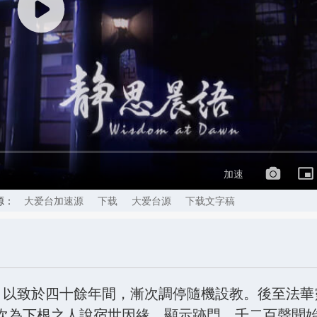
加速
源：
大爱台加速源
下载
大爱台源
下载文字稿
困惑，以致於四十餘年間，漸次調停隨機設教。後至法
次為下根之人說宿世因緣，顯示跡門，千二百聲聞