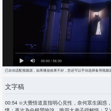
00:00 / 56:30
已自动适配视频源，如果播放效果不好，您还可以手动选择备用视频
文字稿
00:54 ⊙大覺悟道直指明心見性，奈何眾生
懷；再次為中根譬喻說，唯四大弟子得解悟；又