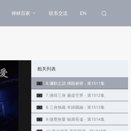
禅林百家
联系交流
EN
3.汝當諦信 如來實語 - 第1508集
4.三誡大眾 殷勤信解 - 第1509集
相关列表
5.深信精勤 漸入佛智 - 第1510集
6.彌勒之請 佛顯祕密 - 第1511集
7.佛得三身 遍虛空界 - 第1512集
8.三身無礙 本跡圓融 - 第1513集
9.微塵無量 喻壽長遠 - 第1514集