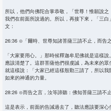
所以，他們向佛陀合掌恭敬，「世尊！惟願說之
我們在前面所說過的。所以，再接下來，「三白
文：
26:36 ⊙「爾時、世尊知諸菩薩三請不止，
「大家要用心。」那時候釋迦牟尼佛就是這樣說
應該清楚了。這群菩薩他們很虔誠，為未來的眾
就這樣說：「大家已經這樣殷勤三請了，所以我
如來的神通的力量。
28:26 ⊙而告之言，汝等諦聽：佛知菩薩三
這是表示，前面的告誡過去了，聽法應該要深心