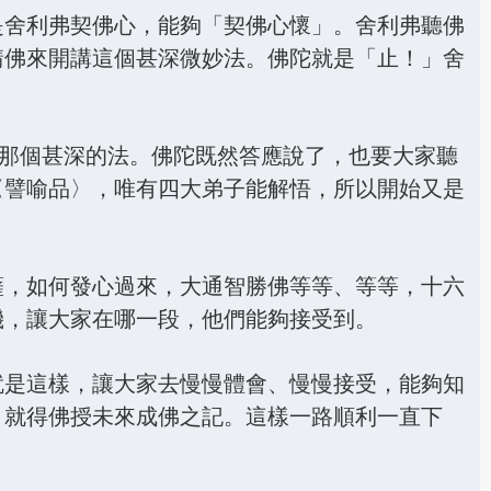
43.生死苦惱 劫火所燒 - 第1548集
是舍利弗契佛心，能夠「契佛心懷」。舍利弗聽佛
請佛來開講這個甚深微妙法。佛陀就是「止！」舍
44.七覺茂林 道品閣樓 - 第1549集
45.惡業因緣 不聞三寶 - 第1550集
46.如來妙法 光明照耀 - 第1551集
解那個甚深的法。佛陀既然答應說了，也要大家聽
〈譬喻品〉，唯有四大弟子能解悟，所以開始又是
47.諸法無量 從一法生 - 第1552集
48.醫父喻佛 子喻三乘 - 第1553集
薩，如何發心過來，大通智勝佛等等、等等，十六
49.放逸五欲 墮於惡道 - 第1554集
機，讓大家在哪一段，他們能夠接受到。
50.入無上慧 成就佛身 - 第1555集
就是這樣，讓大家去慢慢體會、慢慢接受，能夠知
，就得佛授未來成佛之記。這樣一路順利一直下