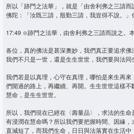
所以「跡門之法華」，就是「由舍利弗之三請而
佛陀：「汝既三請，殷勤三請，我豈得不說。」
17:49 ⊙跡門之法華，由舍利弗之三請而說之
各位，真的佛法是甚深奧妙，我們真正要追求佛
我們不只是一世，還是生生世世，我們要與法同
我們若是以真理，心守在真理，哪怕是來生再來
們開過的路上，再繼續、再開。生生世世這樣不
慧命，是生生世世。
所以，我們現在已經在〈壽量品〉，求法的生命
有浸潤在慧命嗎？所以我們要把握時間、因緣，
直減短了，而我們生命，日日與法落實在生活中