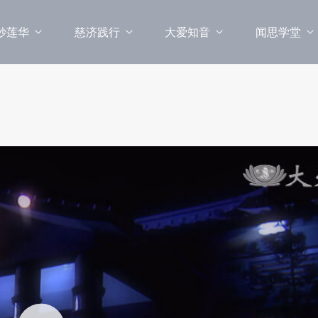
妙莲华
慈济践行
大爱知音
闻思学堂