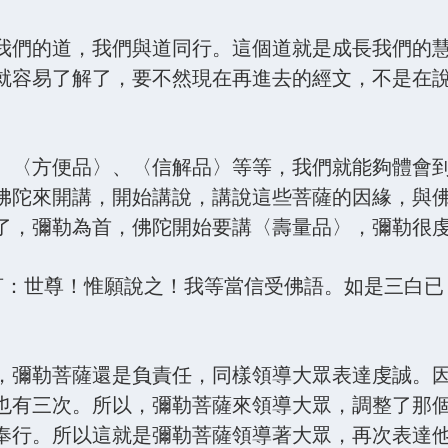
我們的道，我們與道同行。這個道就是成長我們的
就容易了解了，要不然現在再進去的經文，不是在
、〈方便品〉、〈信解品〉等等，我們就能夠體會
佛陀來開講，開始講說，講說這些菩薩的因緣，與
了，彌勒為首，佛陀開始要講〈壽量品〉，彌勒很
白佛言：世尊！惟願說之！我等當信受佛語。如是三白
，彌勒菩薩還是負責任，同樣領導大眾表達虔誠。
也有三次。所以，彌勒菩薩來領導大眾，調整了那
奉行。所以這就是彌勒菩薩領導著大眾，再次表達