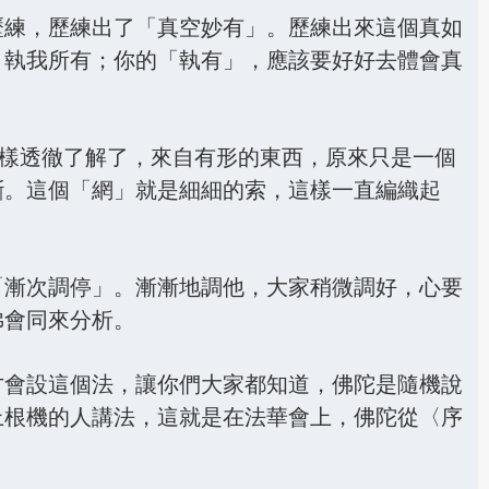
32.愚癡迷惑 以因緣治 - 第1537集
歷練，歷練出了「真空妙有」。歷練出來這個真如
33.依經求藥 與子令服 - 第1538集
，執我所有；你的「執有」，應該要好好去體會真
34.勸服法藥 苦患速除 - 第1539集
35.用藥安治 時世痼疾 - 第1540集
這樣透徹了解了，來自有形的東西，原來只是一個
斷。這個「網」就是細細的索，這樣一直編織起
36.佛設方便 令服法藥 - 第1541集
37.子聞父喪 方受法藥 - 第1542集
38.悲佛涅槃 精勤斷苦 - 第1543集
「漸次調停」。漸漸地調他，大家稍微調好，心要
佛會同來分析。
39.方便示死 實為度生 - 第1544集
40.佛常住世 方便現滅 - 第1545集
才會設這個法，讓你們大家都知道，佛陀是隨機說
41.眾生信伏 質直柔軟 - 第1546集
上根機的人講法，這就是在法華會上，佛陀從〈序
42.真理常住 本無生滅 - 第1547集