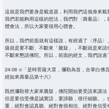
這就是我們要身是載道器，利用我們這個身來載
我們若能夠用這樣的想法，我們對〈壽量品〉，
體會法，所以大家要很用心體會。
所以，我們前面就有這樣說，有經過了〈序品〉
薩就是要不斷、不斷來「騰疑」，不斷就是來請
不斷來懇請佛陀。所以，前面的經文，我們說過
24:08 ⊙「是時菩薩大眾，彌勒為首，合掌
經如來壽量品第十六》
既然彌勒替大家來騰疑，佛陀開始要受請來講法
但是要信受佛是誠實語，要諦聽，很仔細聽。」
重，絕對會認真聽、絕對會很相信、絕對會信受