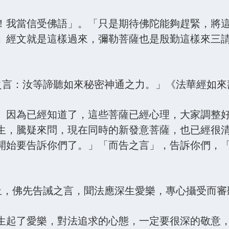
！我當信受佛語」。「只是期待佛陀能夠趕緊，將
」經文就是這樣過來，彌勒菩薩也是殷勤這樣來三
而告之言：汝等諦聽如來秘密神通之力。」《法華經如
。因為已經知道了，這些菩薩已經心理，大家調整
生，騰疑來問，現在同時的新發意菩薩，也已經很
開始要告訴你們了。」「而告之言」，告訴你們，
請不止，佛先告誡之言，聞法應深生愛樂，專心攝受而
生起了愛樂，對法追求的心態，一定要很深的敬意