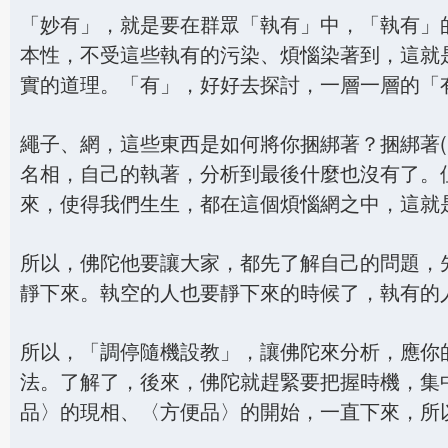
「妙有」，就是要在群眾「執有」中，「執有」
本性，不受這些執有的污染、煩惱染著到，這就
實的道理。「有」，好好去探討，一層一層的「
繩子、網，這些東西是如何將你捆綁著？捆綁著
名相，自己的執著，分析到最後什麼也沒有了。
來，使得我們生生，都在這個煩惱網之中，這就
所以，佛陀他要讓大家，都先了解自己的問題，
靜下來。執空的人也要靜下來的時候了，執有的
所以，「調停隨機設教」，讓佛陀來分析，應你
法。了解了，後來，佛陀就趕緊要把握時機，集
品〉的現相、〈方便品〉的開始，一直下來，所