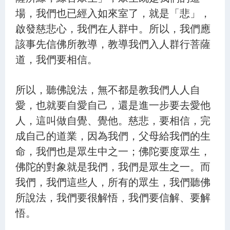
45.惡業因緣 不聞三寶 - 第1550集
場，我們也已經入如來室了，就是「悲」，
46.如來妙法 光明照耀 - 第1551集
啟發慈悲心，我們在人群中。所以，我們應
該事先信佛所教導，教導我們入人群行菩薩
47.諸法無量 從一法生 - 第1552集
道，我們要相信。
48.醫父喻佛 子喻三乘 - 第1553集
49.放逸五欲 墮於惡道 - 第1554集
所以，聽佛說法，無不都是教我們人人自
愛，也就要自愛自己，還是進一步要去愛他
50.入無上慧 成就佛身 - 第1555集
人，這叫做自覺、覺他。慈悲，要相信，完
成自己的道業，因為我們，父母給我們的生
命，我們也是眾生中之一；佛陀要度眾生，
佛陀的對象就是我們，我們是眾生之一。而
我們，我們這些人，所有的眾生，我們聽佛
所說法，我們要很解悟，我們要信解、要解
悟。