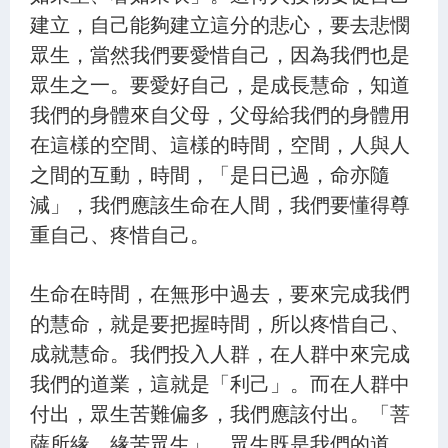
建立，自己能夠建立這分的悲心，要去悲憫
34.勸服法藥 苦患速除 - 第1539集
眾生，當然我們要愛惜自己，因為我們也是
35.用藥安治 時世痼疾 - 第1540集
眾生之一。要愛好自己，是成長慧命，知道
36.佛設方便 令服法藥 - 第1541集
我們的身體來自父母，父母給我們的身體用
在這樣的空間、這樣的時間，空間，人與人
37.子聞父喪 方受法藥 - 第1542集
之間的互動，時間，「是日已過，命亦隨
38.悲佛涅槃 精勤斷苦 - 第1543集
減」，我們應該生命在人間，我們要懂得尊
39.方便示死 實為度生 - 第1544集
重自己、疼惜自己。
40.佛常住世 方便現滅 - 第1545集
生命在時間，在無形中過去，要來完成我們
41.眾生信伏 質直柔軟 - 第1546集
的慧命，就是要把握時間，所以疼惜自己、
42.真理常住 本無生滅 - 第1547集
成就慧命。我們投入人群，在人群中來完成
我們的道業，這就是「利己」。而在人群中
43.生死苦惱 劫火所燒 - 第1548集
付出，眾生苦難偏多，我們應該付出。「菩
44.七覺茂林 道品閣樓 - 第1549集
薩所緣，緣苦眾生」，眾生既是我們的道