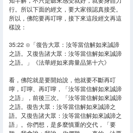
知半解，不只是聽來感受就好，就要身體力
行。所以下面的經文，要大家很認真接受。
所以，佛陀要再叮嚀，接下來這段經文再這
樣說：
35:22 ⊙「復告大眾：汝等當信解如來誠諦
之語。又復告諸大眾：汝等當信解如來誠諦
之語。」《法華經如來壽量品第十六》
看，佛陀就是要開始說，他就要不斷再叮
嚀，叮嚀、再叮嚀，「汝等當信解如來誠諦
之語」，前後三次。「汝等當信解如來誠諦
之語。復告大眾：汝等當信解如來誠諦之
語。又復告諸大眾：汝等當信解如來誠諦之
語」。你們想，是多麼慎重的交代，「要