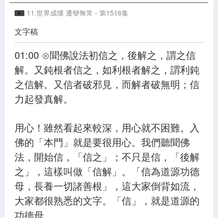
11.世界成壞 遷變無常 - 第1516集
文字稿
12.佛居娑婆 說法教化 - 第1517集
13.行因得果 為方便說 - 第1518集
01:00 ⊙聞佛說法初信之，後解之，謂之信
解。又鈍根者信之，如利根者解之，謂利鈍
14.佛眼圓淨 一切皆見 - 第1519集
之信解。又信者破邪見，而解者破無明；信
15.處處自說 令眾歡喜 - 第1520集
力起發真解。
16.為樂小者 施以權教 - 第1521集
用心！雖然看起來較深，用心就不困難。入
17.應機說法 皆為度生 - 第1522集
佛的「本門」就是要很用心。我們聽聞佛
18.如來實見 三界之相 - 第1523集
法，開始信，「信之」；不只是信，「後解
19.宇宙浩瀚 真空妙有 - 第1524集
之」，這樣叫做「信解」。「信為道源功德
母，長養一切諸善根」，這大家倒背如流，
20.施教導化 令生善根 - 第1525集
大家都很熟悉的文字。「信」，就是道源的
21.所作佛事 未曾暫廢 - 第1526集
功德母。