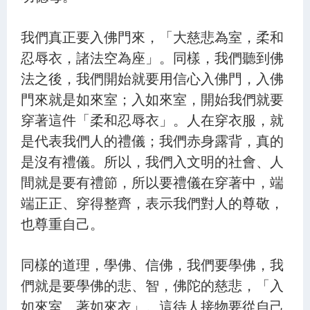
22.佛壽無量 常住不滅 - 第1527集
23.非滅唱滅 方便教化 - 第1528集
我們真正要入佛門來，「大慈悲為室，柔和
忍辱衣，諸法空為座」。同樣，我們聽到佛
24.信佛所說 不墮惑網 - 第1529集
法之後，我們開始就要用信心入佛門，入佛
25.不卑不亢 轉識成智 - 第1530集
門來就是如來室；入如來室，開始我們就要
26.缺善薄德 難可遇佛 - 第1531集
穿著這件「柔和忍辱衣」。人在穿衣服，就
是代表我們人的禮儀；我們赤身露背，真的
27.轉識成智 利益眾生 - 第1532集
是沒有禮儀。所以，我們入文明的社會、人
28.佛如良醫 善治眾病 - 第1533集
間就是要有禮節，所以要禮儀在穿著中，端
29.誠敬諸佛 誓願精進 - 第1534集
端正正、穿得整齊，表示我們對人的尊敬，
也尊重自己。
30.眾生垢重 飲無明毒 - 第1535集
31.當悟本心 湛然常寂 - 第1536集
同樣的道理，學佛、信佛，我們要學佛，我
32.愚癡迷惑 以因緣治 - 第1537集
們就是要學佛的悲、智，佛陀的慈悲，「入
33.依經求藥 與子令服 - 第1538集
如來室、著如來衣」。這待人接物要從自己