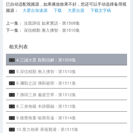
已自动适配视频源，如果播放效果不好，您还可以手动选择备用视
频源：
大爱台加速源
下载
大爱台源
下载文字稿
上一集：
汝當諦信 如來實語 - 第1508集
1.如来寿量品第十六 (1508 ~1555集) 微信文章
下一集：
深信精勤 漸入佛智 - 第1510集
2.静思妙莲华 8-15 品 目录
相关列表
3.汝當諦信 如來實語 - 第1508集
4.三誡大眾 殷勤信解 - 第1509集
5.深信精勤 漸入佛智 - 第1510集
6.彌勒之請 佛顯祕密 - 第1511集
7.佛得三身 遍虛空界 - 第1512集
8.三身無礙 本跡圓融 - 第1513集
9.微塵無量 喻壽長遠 - 第1514集
10.業力相牽 果報難避 - 第1515集