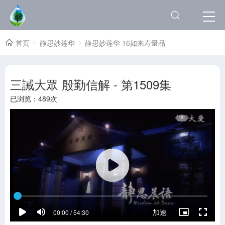
首页
静思妙莲华
静思妙莲华 16如来寿量品
三誡大眾 殷勤信解 - 第1509集
已浏览：
489次
加速
00:00 / 54:30