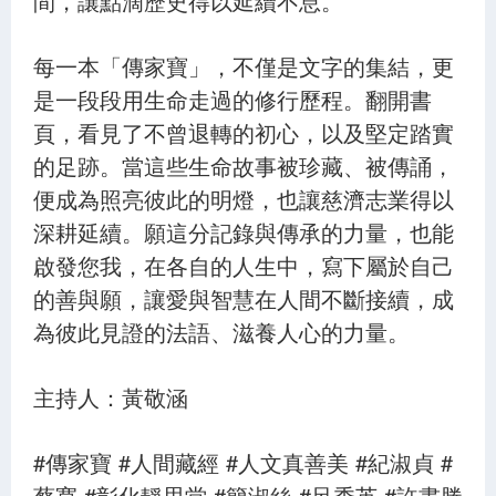
間，讓點滴歷史得以延續不息。
每一本「傳家寶」，不僅是文字的集結，更
是一段段用生命走過的修行歷程。翻開書
頁，看見了不曾退轉的初心，以及堅定踏實
的足跡。當這些生命故事被珍藏、被傳誦，
便成為照亮彼此的明燈，也讓慈濟志業得以
深耕延續。願這分記錄與傳承的力量，也能
啟發您我，在各自的人生中，寫下屬於自己
的善與願，讓愛與智慧在人間不斷接續，成
為彼此見證的法語、滋養人心的力量。
主持人：黃敬涵
#傳家寶 #人間藏經 #人文真善美 #紀淑貞 #
蔡寬 #彰化靜思堂 #簡淑絲 #呂秀英 #許書勝