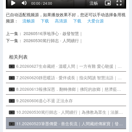
流畅
00:00 / 24:00
1.20260801精進無悔 ‧ 慧命留芳｜生命故事｜用愛造福 成就淨土
已自动适配视频源，如果播放效果不好，您还可以手动选择备用视
2.20260725愛在非洲 ‧ 相約五世｜辛巴威第一顆慈濟種子｜緬懷朱金財師兄
频源：
流畅源
下载
高清源
下载
大爱台源
3.20260718同心造福 ‧ 聚愛成河｜福慧紅包送祝福｜善念匯聚 結福慧緣
上一集：
20260516淨地淨心 ‧ 啟發智慧｜
下一集：
20260530篤行師志 ‧ 人間續行｜
4.20260711菩提新芽 ‧ 慧命翻轉｜臺南慈濟中小學｜教育扎根 翻轉人生
5.20260704善緣匯聚 ‧ 情暖南方｜回顧慈濟屏東歷史｜善念扎根遍布全臺
相关列表
6.20260627生命藏經 ‧ 溫暖人間｜一方有難 愛心馳援｜見證歷史 大愛足
7.20260620靜思暖語 ‧ 愛伴成長｜指尖閱讀 智慧法語｜靜思語有聲書
8.20260613報佛深恩．翻轉佛鄉｜佛陀的故鄉｜慈濟藍毘尼園區
9.20260606道心不退 正法永存
10.20260530篤行師志 ‧ 人間續行｜為佛教為眾生｜法脈相傳 慧命導師
11.20260523筆墨傳愛 ‧ 善念長流｜人間藏經傳家寶｜發心立願 行菩薩道