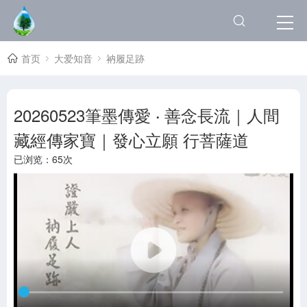
首页
大爱知音
衲履足跡
20260523筆墨傳愛 ‧ 善念長流｜人間
藏經傳家寶｜發心立願 行菩薩道
已浏览：
65次