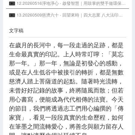
12.20260516淨地淨心 ‧ 啟發智慧｜用鼓掌的雙手做環保｜雪隆分會三十周年
13.20260509慈濟六十 ‧ 回望來時｜四大志業 八大法印｜為佛教 為眾生
文字稿
在歲月的長河中，每一段走過的足跡，都是
生命最真實的印記。上人時常叮嚀：「莫忘
那一年。」那一年，無論是初發心的感動，
或是在人生低谷中被接引的轉折，都是無數
慈濟人踏上菩薩道的起點。隨著時光流轉，
未曾好好記錄的故事，終將隨風而散；但若
用心書寫，便能成為代代相傳的法寶。今天
的節目，我們將透過志工們用心編撰的「傳
家寶」，看見一段段真實的生命歷程，如何
在筆墨之間流轉愛心，將善念與願力留存人