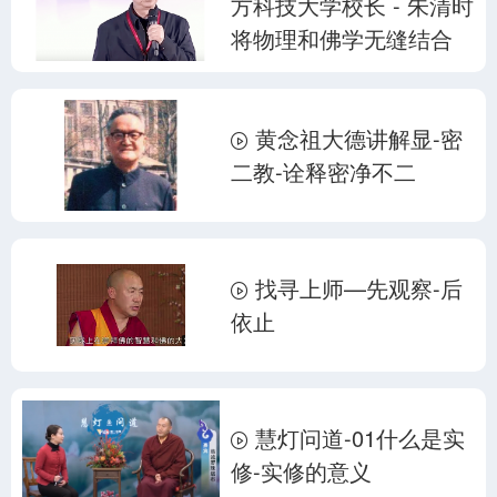
方科技大学校长 - 朱清时
将物理和佛学无缝结合
黄念祖大德讲解显-密
二教-诠释密净不二
找寻上师—先观察-后
依止
慧灯问道-01什么是实
修-实修的意义