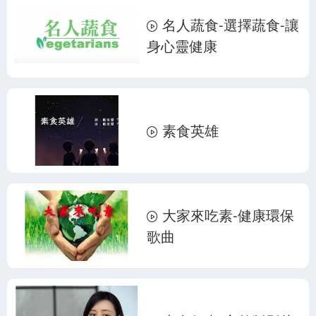
名人蔬食-選擇蔬食-讓
身心靈健康
素食英雄
大家來吃素-健康環保
歌曲