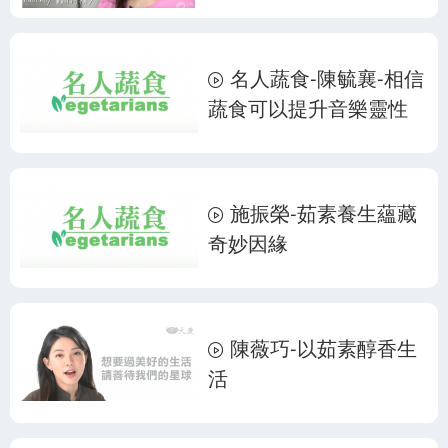
名人蔬食-陳毓襄-相信
蔬食可以提升音樂靈性
施振榮-茹素養生蘊藏
奇妙因緣
陳薇巧-以茹素醇香生
活