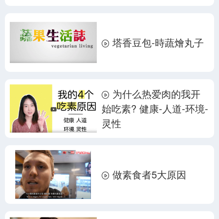
塔香豆包-時蔬燴丸子
为什么热爱肉的我开
始吃素? 健康-人道-环境-
灵性
做素食者5大原因