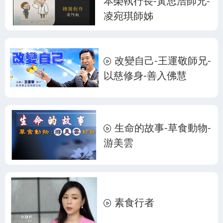
本榮執行長-黃思浩師兄-
凌宛琪師姊
改變自己-王運敬師兄-
以慈修身-善入佛慧
生命的故事-草食動物-
游美雲
素食行者