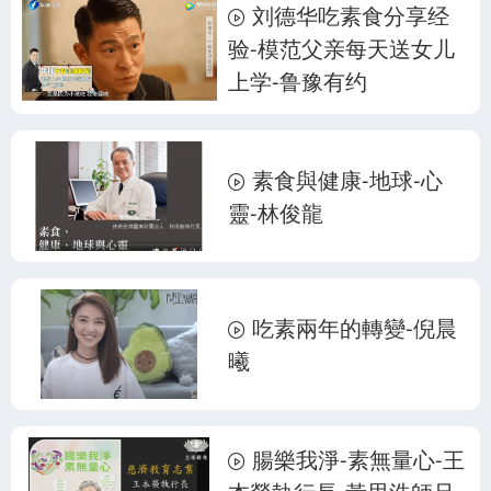
刘德华吃素食分享经
验-模范父亲每天送女儿
上学-鲁豫有约
素食與健康-地球-心
靈-林俊龍
吃素兩年的轉變-倪晨
曦
腸樂我淨-素無量心-王