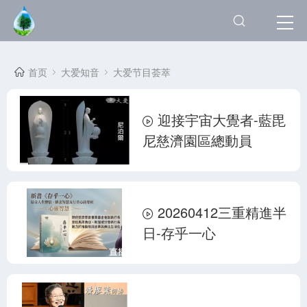
首页
大爱知音
大爱节目荟萃
迎接宇宙大覺者-藍毘
尼慈濟園區總動員
20260412三重精進半
日-存乎一心