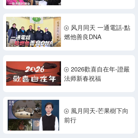
风月同天 一通電話-點
燃他善良DNA
2026歡喜自在年-證嚴
法师新春祝福
風月同天-芒果樹下向
前行