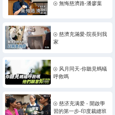
無悔慈濟路-潘廖葉
慈濟充滿愛-院長到我
家
风月同天-你聽見螞蟻
呼救嗎
慈济充满爱 - 開啟學
習的第一步-印度裁縫班