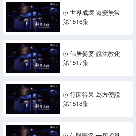
世界成壞 遷變無常 -
第1516集
佛居娑婆 說法教化 -
第1517集
行因得果 為方便說 -
第1518集
佛眼圓淨 一切皆見 -