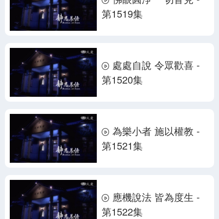
第1519集
處處自說 令眾歡喜 -
第1520集
為樂小者 施以權教 -
第1521集
應機說法 皆為度生 -
第1522集