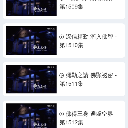
第1509集
深信精勤 漸入佛智 -
第1510集
彌勒之請 佛顯祕密 -
第1511集
佛得三身 遍虛空界 -
第1512集