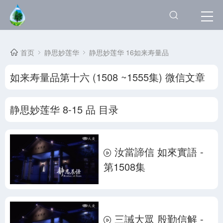
首页
静思妙莲华
静思妙莲华 16如来寿量品
如来寿量品第十六 (1508 ~1555集) 微信文章
静思妙莲华 8-15 品 目录
汝當諦信 如來實語 -
第1508集
三誡大眾 殷勤信解 -