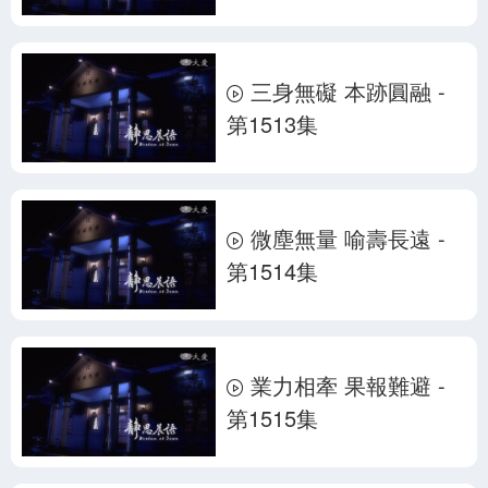
三身無礙 本跡圓融 -
第1513集
微塵無量 喻壽長遠 -
第1514集
業力相牽 果報難避 -
第1515集