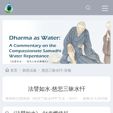
首页
静思法脉
慈悲三昧水忏-音频
法譬如水-慈悲三昧水忏
唐朝悟达国师造《慈悲三昧水忏》又名《水忏》，阐释业力与忏悔
的力量。 《水忏》文中，将修行人在修行路上所遭遇无数无尽的
烦恼及障碍分类、细数，并揭示透过实践忏悔法门终能灭除障碍。
《法譬如水》-01作懺緣起