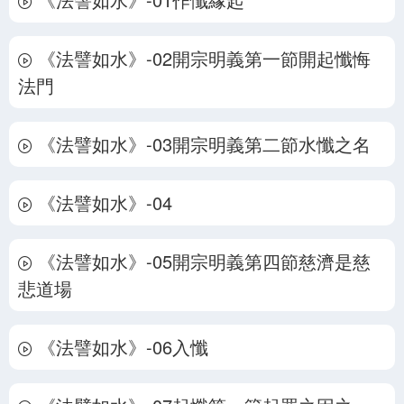
证严上人以长达五年的时间宣讲《水忏》，集结而成 《法譬如
水》共三册。 上册开宗明义简介忏悔法门，并讲述如何经由履行
《法譬如水》-02開宗明義第一節開起懺悔
忏悔而修持《灭障七心》。 中册涵盖《忏烦恼障》;每章节起始选
录一段《水忏》原文，以灰底设计凸显之，紧接着陈述证严上人的
法門
讲述。 期许对修行者有所启发，也期望众人透过共修研读及修行
此忏悔法门，不仅自净其心且净化世界。 下册包含《忏业障》、
《法譬如水》-03開宗明義第二節水懺之名
《忏报障》、《发愿回向》以及证严上人的期许。
===> 点此了解更多《慈悲三昧水忏》简介 <===
《法譬如水》-04
《法譬如水》-05開宗明義第四節慈濟是慈
悲道場
《法譬如水》-06入懺