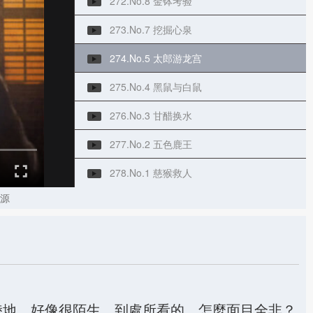
272.No.8 金钵考验
273.No.7 挖掘心泉
274.No.5 太郎游龙宫
275.No.4 黑鼠与白鼠
276.No.3 甘醋换水
277.No.2 五色鹿王
278.No.1 慈猴救人
源
陸地，好像很陌生，到處所看的，怎麼面目全非？