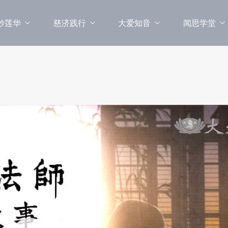
妙莲华
慈济践行
大爱知音
闻思学堂