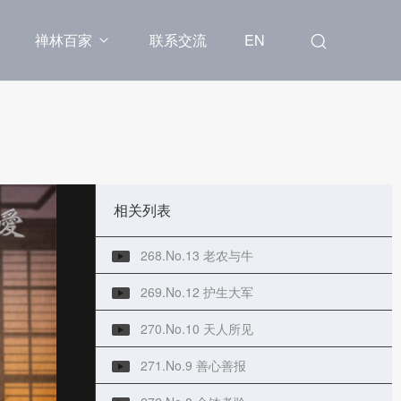
262.No.19 婆罗门女救母
禅林百家
联系交流
EN
263.No.18 七上七下
264.No.17 重姓因果
265.No.16 鱼王戳网
266.No.15 石头的价值
相关列表
267.No.14 盲人提灯
268.No.13 老农与牛
269.No.12 护生大军
270.No.10 天人所见
271.No.9 善心善报