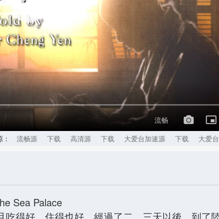
流畅
源：
流畅源
下载
高清源
下载
大爱台加速源
下载
大爱台
 the Sea Palace
且吃得好，住得也好。經過了二、三天以後，到了