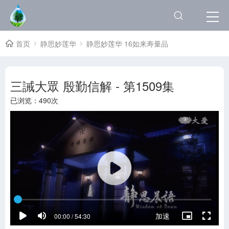
首页
静思妙莲华
静思妙莲华 16如来寿量品
三誡大眾 殷勤信解 - 第1509集
已浏览：
490次
加速
00:00 / 54:30