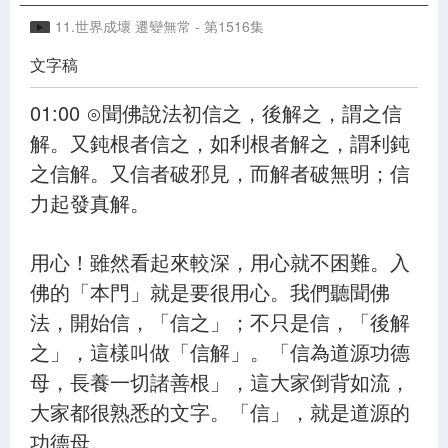
11.世界成壞 遷變無常 - 第1516集
文字稿
12.佛居娑婆 說法教化 - 第1517集
13.行因得果 為方便說 - 第1518集
01:00 ⊙聞佛說法初信之，後解之，謂之信
解。又鈍根者信之，如利根者解之，謂利鈍
14.佛眼圓淨 一切皆見 - 第1519集
之信解。又信者破邪見，而解者破無明；信
15.處處自說 令眾歡喜 - 第1520集
力起發真解。
16.為樂小者 施以權教 - 第1521集
用心！雖然看起來較深，用心就不困難。入
17.應機說法 皆為度生 - 第1522集
佛的「本門」就是要很用心。我們聽聞佛
18.如來實見 三界之相 - 第1523集
法，開始信，「信之」；不只是信，「後解
19.宇宙浩瀚 真空妙有 - 第1524集
之」，這樣叫做「信解」。「信為道源功德
母，長養一切諸善根」，這大家倒背如流，
20.施教導化 令生善根 - 第1525集
大家都很熟悉的文字。「信」，就是道源的
21.所作佛事 未曾暫廢 - 第1526集
功德母。