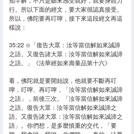
知半解，不只是聽來感受就好，就要身體力
行。所以下面的經文，要大家很認真接受。
所以，佛陀要再叮嚀，接下來這段經文再這
樣說：
35:22 ⊙「復告大眾：汝等當信解如來誠諦
之語。又復告諸大眾：汝等當信解如來誠諦
之語。」《法華經如來壽量品第十六》
看，佛陀就是要開始說，他就要不斷再叮
嚀，叮嚀、再叮嚀，「汝等當信解如來誠諦
之語」，前後三次。「汝等當信解如來誠諦
之語。復告大眾：汝等當信解如來誠諦之
語。又復告諸大眾：汝等當信解如來誠諦之
語」。你們想，是多麼慎重的交代，「要