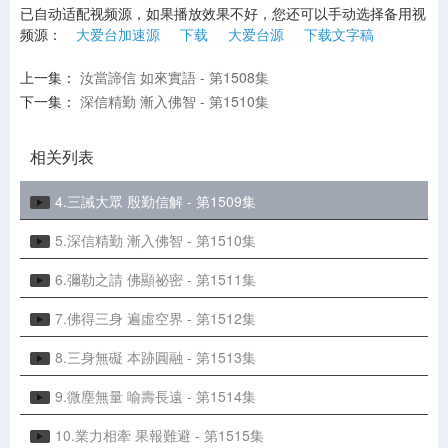
已自动适配视频源，如果播放效果不好，您还可以手动选择备用视
频源：
大爱台加速源
下载
大爱台源
下载文字稿
上一集：
汝當諦信 如來實語 - 第1508集
1.如来寿量品第十六 (1508 ~1555集) 微信文章
下一集：
深信精勤 漸入佛智 - 第1510集
2.静思妙莲华 8-15 品 目录
相关列表
3.汝當諦信 如來實語 - 第1508集
4.三誡大眾 殷勤信解 - 第1509集
5.深信精勤 漸入佛智 - 第1510集
6.彌勒之請 佛顯祕密 - 第1511集
7.佛得三身 遍虛空界 - 第1512集
8.三身無礙 本跡圓融 - 第1513集
9.微塵無量 喻壽長遠 - 第1514集
10.業力相牽 果報難避 - 第1515集