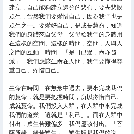
建立，自己能夠建立這分的悲心，要去悲憫
34.勸服法藥 苦患速除 - 第1539集
眾生，當然我們要愛惜自己，因為我們也是
35.用藥安治 時世痼疾 - 第1540集
眾生之一。要愛好自己，是成長慧命，知道
36.佛設方便 令服法藥 - 第1541集
我們的身體來自父母，父母給我們的身體用
在這樣的空間、這樣的時間，空間，人與人
37.子聞父喪 方受法藥 - 第1542集
之間的互動，時間，「是日已過，命亦隨
38.悲佛涅槃 精勤斷苦 - 第1543集
減」，我們應該生命在人間，我們要懂得尊
39.方便示死 實為度生 - 第1544集
重自己、疼惜自己。
40.佛常住世 方便現滅 - 第1545集
生命在時間，在無形中過去，要來完成我們
41.眾生信伏 質直柔軟 - 第1546集
的慧命，就是要把握時間，所以疼惜自己、
42.真理常住 本無生滅 - 第1547集
成就慧命。我們投入人群，在人群中來完成
我們的道業，這就是「利己」。而在人群中
43.生死苦惱 劫火所燒 - 第1548集
付出，眾生苦難偏多，我們應該付出。「菩
44.七覺茂林 道品閣樓 - 第1549集
薩所緣，緣苦眾生」，眾生既是我們的道