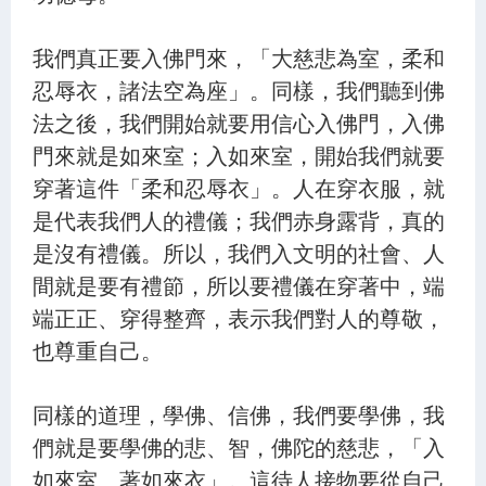
22.佛壽無量 常住不滅 - 第1527集
23.非滅唱滅 方便教化 - 第1528集
我們真正要入佛門來，「大慈悲為室，柔和
忍辱衣，諸法空為座」。同樣，我們聽到佛
24.信佛所說 不墮惑網 - 第1529集
法之後，我們開始就要用信心入佛門，入佛
25.不卑不亢 轉識成智 - 第1530集
門來就是如來室；入如來室，開始我們就要
26.缺善薄德 難可遇佛 - 第1531集
穿著這件「柔和忍辱衣」。人在穿衣服，就
是代表我們人的禮儀；我們赤身露背，真的
27.轉識成智 利益眾生 - 第1532集
是沒有禮儀。所以，我們入文明的社會、人
28.佛如良醫 善治眾病 - 第1533集
間就是要有禮節，所以要禮儀在穿著中，端
29.誠敬諸佛 誓願精進 - 第1534集
端正正、穿得整齊，表示我們對人的尊敬，
也尊重自己。
30.眾生垢重 飲無明毒 - 第1535集
31.當悟本心 湛然常寂 - 第1536集
同樣的道理，學佛、信佛，我們要學佛，我
32.愚癡迷惑 以因緣治 - 第1537集
們就是要學佛的悲、智，佛陀的慈悲，「入
33.依經求藥 與子令服 - 第1538集
如來室、著如來衣」。這待人接物要從自己