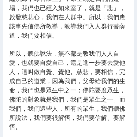
45.惡業因緣 不聞三寶 - 第1550集
場，我們也已經入如來室了，就是「悲」，
46.如來妙法 光明照耀 - 第1551集
啟發慈悲心，我們在人群中。所以，我們應
該事先信佛所教導，教導我們入人群行菩薩
47.諸法無量 從一法生 - 第1552集
道，我們要相信。
48.醫父喻佛 子喻三乘 - 第1553集
49.放逸五欲 墮於惡道 - 第1554集
所以，聽佛說法，無不都是教我們人人自
愛，也就要自愛自己，還是進一步要去愛他
50.入無上慧 成就佛身 - 第1555集
人，這叫做自覺、覺他。慈悲，要相信，完
成自己的道業，因為我們，父母給我們的生
命，我們也是眾生中之一；佛陀要度眾生，
佛陀的對象就是我們，我們是眾生之一。而
我們，我們這些人，所有的眾生，我們聽佛
所說法，我們要很解悟，我們要信解、要解
悟。