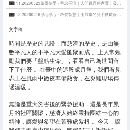
11.20260523筆墨傳愛 ‧ 善念長流｜人間藏經傳家寶｜發心立願 行菩薩道
12.20260516淨地淨心 ‧ 啟發智慧｜用鼓掌的雙手做環保｜雪隆分會三十周年
文字稿
時間是歷史的見證，而慈濟的歷史，是由無
數平凡人的不平凡大愛匯聚而成 。上人常勉
勵我們要「盤點生命」，看看自己為世間留
下了什麼 。在臺中的這段歲月裡，我們看見
志工在風雨中徹夜準備熱食，在災難現場傳
遞溫暖 。
無論是重大災害後的緊急援助，還是長年累
月的社區關懷，慈濟人始終秉持團結一心的
精神，讓愛與希望在苦難處紮根 。今天，讓
我們走進臺中靜思堂，聽資深志工訴說那一