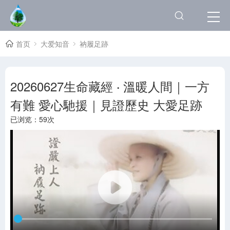
首页
大爱知音
衲履足跡
20260627生命藏經 ‧ 溫暖人間｜一方
有難 愛心馳援｜見證歷史 大愛足跡
已浏览：
59次