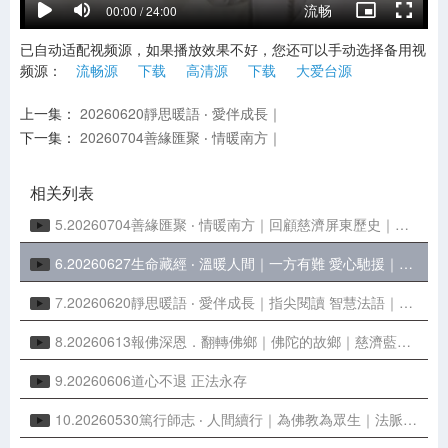
流畅
00:00 / 24:00
已自动适配视频源，如果播放效果不好，您还可以手动选择备用视
1.20260801精進無悔 ‧ 慧命留芳｜生命故事｜用愛造福 成就淨土
频源：
流畅源
下载
高清源
下载
大爱台源
2.20260725愛在非洲 ‧ 相約五世｜辛巴威第一顆慈濟種子｜緬懷朱金財師兄
上一集：
20260620靜思暖語 ‧ 愛伴成長｜
下一集：
20260704善緣匯聚 ‧ 情暖南方｜
3.20260718同心造福 ‧ 聚愛成河｜福慧紅包送祝福｜善念匯聚 結福慧緣
4.20260711菩提新芽 ‧ 慧命翻轉｜臺南慈濟中小學｜教育扎根 翻轉人生
相关列表
5.20260704善緣匯聚 ‧ 情暖南方｜回顧慈濟屏東歷史｜善念扎根遍布全臺
6.20260627生命藏經 ‧ 溫暖人間｜一方有難 愛心馳援｜見證歷史 大愛足
7.20260620靜思暖語 ‧ 愛伴成長｜指尖閱讀 智慧法語｜靜思語有聲書
8.20260613報佛深恩．翻轉佛鄉｜佛陀的故鄉｜慈濟藍毘尼園區
9.20260606道心不退 正法永存
10.20260530篤行師志 ‧ 人間續行｜為佛教為眾生｜法脈相傳 慧命導師