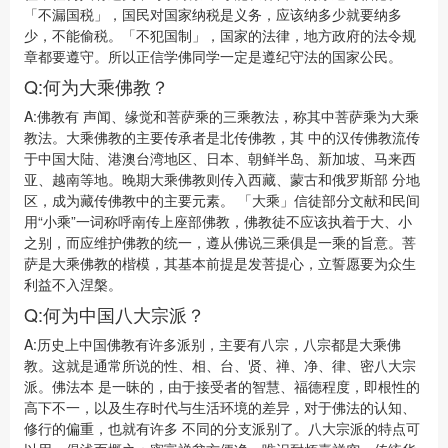
「不漏国税」，国民对国家纳税是义务，应该纳多少就要纳多
少，不能偷税。「不犯国制」，国家的法律，地方政府的法令规
章都要遵守。所以正信学佛同学一定是遵纪守法的国家公民。
Q:何为大乘佛教？
A:佛教有 声闻、缘觉和菩萨乘的三乘教法，称其中菩萨乘为大乘
教法。大乘佛教的主要传承者是北传佛教，其 中的汉传佛教流传
于中国大陆、港澳台湾地区、日本、朝鲜半岛、新加坡、马来西
亚、越南等地。晚期大乘佛教则传入西藏、蒙古和俄罗斯部 分地
区，成为藏传佛教中的主要元素。 「大乘」信徒部分文献和民间
用“小乘”一词称呼南传上座部佛教，佛教徒不应该执着于大、小
之别，而应维护佛教的统一，遵从佛说三乘俱是一乘的旨意。菩
萨是大乘佛教的楷模，其基本前提是发菩提心，立誓愿要为众生
利益不入涅槃。
Q:何为中国八大宗派？
A:历史上中国佛教有许多派别，主要有八宗，八宗都是大乘佛
教。这就是通常所说的性、相、台、贤、禅、净、律、密八大宗
派。佛法本 是一昧的，由于接受者的智慧、福德程度，即根性的
高下不一，以及生存时代与生活环境的差异，对于佛法的认知、
修行的偏重，也就有许多 不同的分支派别了。八大宗派的特点可