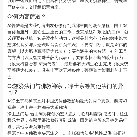
以用一偈浅而概之：密富禅贫方便净，唯识耐烦嘉祥空。传统华
严修身律，义理组织天台宗。
Q:何为菩萨道？
A:菩萨道是大乘行者由发心修行到成佛中间的漫长路程，由于除
自修自渡外，渡众生是重要的工作，要完成这种艰 困的工作，就
必须要有动机，它是渡生的动力，这就是慈悲心（在佛教中以大
慈弥勒菩萨与大悲观世音菩萨为代表）；要有目标，就是宏伟的
愿望（以大愿地藏菩萨为代表）；要有渡生的大智慧，好的工具
与方法（以大智文殊菩萨为代表）；要有永恒不断的渡生行为
（以大行普贤菩 萨为代表）；最后要有大精进心去完成（以大势
至菩萨为代表）。具有上面这五种条件，菩萨道才能顺利的走下
去。
Q:慈济法门与佛教禅宗，净土宗等其他法门的异
同？
A:净土宗与禅宗是对中国汉传佛教影响最大的两个支派。慈济和
禅宗，净土宗一样都是大乘佛法。
净土法门是 借由阿弥陀佛的宏大愿力，临终时蒙弥陀接引，往生
极乐世界，在那里继续修行直到成佛，因为简单所以又称为易行
道，其他宗派为难行道。
禅宗是中国佛教重要宗派之一。主张顿悟法要“见性成佛”自初祖