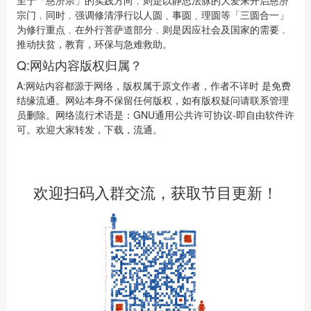
至于「慈济宗」的实践方向﹐则是以静思法脉的大爱来开启慈济
宗门﹐同时﹐强调修清淨行以人圆﹑事圆﹑理圆等「三圆合一」
为修行重点﹐在外行菩萨道部分﹐则是因应社会及国家的需要﹐
推动扶贫，教育，环保与急难救助。
Q:网站内容版权归属？
A:网站内容都源于网络，版权属于原文作者，作者不详时 是免费
结缘流通。网站本身不保留任何版权，如有版权疑问请联系管理
员删除。网络流行术语是：GNU通用公共许可协议-即自由软件许
可。欢迎大家转发，下载，流通。
欢迎扫码入群交流，获取节目更新！