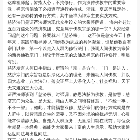
达摩祖师起，皆指人心，不拘修行。作为汉传佛教中的重要宗
派，禅宗僧侣除了必须遵守通行的持戒、清规、夏居等规定外，
还有一套独特的修行方式，其中坐禅为禅宗主要实践方式。
慈济法门是证严法师为现代众生设立的大乘菩萨道， 海内外超过
五百万信众的慈济教团﹐究竟属于佛教宗派的哪一宗﹖大家经常
问起的这个问题﹐答案就叫「慈济宗」﹗ 这不仅是慈济在五十多
年来﹐实践印顺导师 人间佛教为志业的具体凝聚﹐也是佛教自有
宗门以来﹐第一个以走入人群为修行法门﹐强调人间佛教为宗旨
的新兴佛教宗门﹐相较于淨土宗的念佛及禅宗的打禅修行﹐明显
有别。
慈济发言人何日生指出﹐所谓的「宗」是方向﹑「门」是进入﹐
慈济宗门的宗旨就是以淨化人心的理念﹐来推动人间佛教﹐并以
四大志业﹑八大法印﹐落实证严上人淨化人心﹑社会祥和﹑天下
无灾难的三大心愿。
证严法师谈到「慈济宗」时强调﹐静思法脉为佛教﹐是智慧﹔慈
济宗门为众生﹐是大爱。藉由人事之间增智修慧﹐「不经一事﹑
不长一智」﹐如此﹐才能福慧双修。慈济宗门的修行方式就是在
人群中﹐以智慧应众生的需要﹐又不因外境的纷扰起无明﹐心灵
能常保清静无染。当走入人群服务﹐无量法门就在眼前﹐每位众
生就是一本经典﹐都能为大家带来丰富的人生启示﹐帮助大家通
达世间法与出世间法。