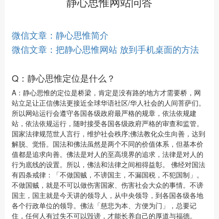
静心思惟网站问答
微信文章：静心思惟简介
微信文章：把静心思惟网站 放到手机桌面的方法
Q：静心思惟定位是什么？
A：静心思惟的定位是桥梁，肯定是没有路的地方才需要桥，网
站立足让正信佛法更接近全球华语社区/华人社会的人间菩萨们。
所以网站运行会遵守各国各级政府最严格的规章，依法依规建
站，依法依规运行，随时接受各国各级政府严格的审查和监管。
国家法律规范世人言行，维护社会秩序;佛法教化众生向善，达到
解脱、觉悟。国法和佛法虽然是两个不同的价值体系，但基本价
值都是追求向善。佛法是对人的至高境界的追求，法律是对人的
行为底线的设置。所以，佛法和法律之间相得益彰。 佛经对国法
有四条戒律：「不做国贼，不谤国主，不漏国税，不犯国制」。
不做国贼，就是不可以做伤害国家、伤害社会大众的事情。不谤
国主，国主就是今天讲的领导人，从中央领导，到各国各级各地
各个行政单位的领导。佛法「慈悲为本、方便为门」，总要记
住，任何人有过失不可以毁谤，才能长养自己的厚道与福德。