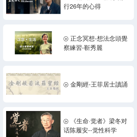
行26年的心得
正念冥想-想法念頭覺
察練習-靳秀麗
金剛經-王菲居士讀誦
《生命·觉者》梁冬对
话陈履安--觉性科学