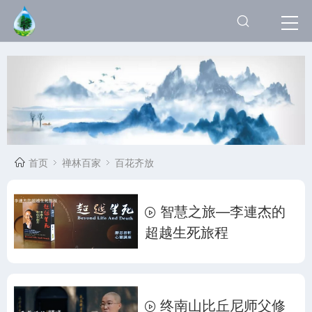
首页
禅林百家
百花齐放
智慧之旅—李連杰的
超越生死旅程
终南山比丘尼师父修