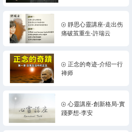
靜思心靈講座-走出伤
痛破茧重生-許瑞云
正念的奇迹-介绍一行
禅师
心靈講座-創新格局-實
踐夢想-李安