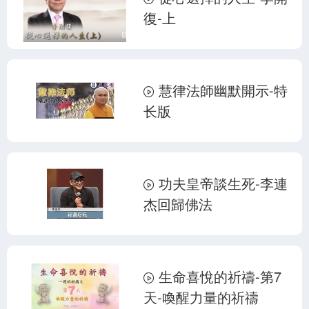
復-上
慧律法師幽默開示-特
长版
功夫皇帝談生死-李連
杰回歸佛法
生命喜悅的祈禱-第7
天-喚醒力量的祈禱