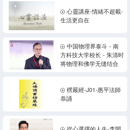
心靈講座-情緒不超載-
生活更自在
中国物理界泰斗 - 南
方科技大学校长 - 朱清时
将物理和佛学无缝结合
楞嚴經-J01-惠平法師
恭誦
從心選擇的人生-李開