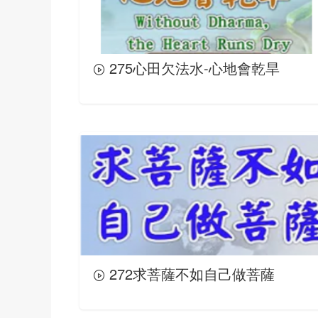
275心田欠法水-心地會乾旱
272求菩薩不如自己做菩薩