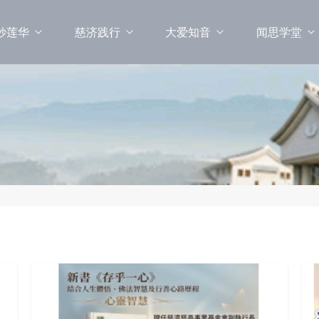
妙莲华
慈济践行
大爱知音
闻思学堂