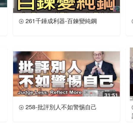
261千錘成利器-百鍊變純鋼
258-批評別人不如警惕自己