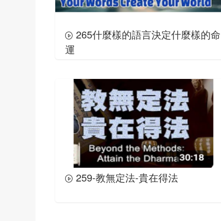
265什麼樣的語言決定什麼樣的命
運
259-教無定法-貴在得法