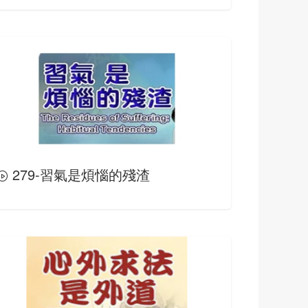
279-習氣是煩惱的殘渣