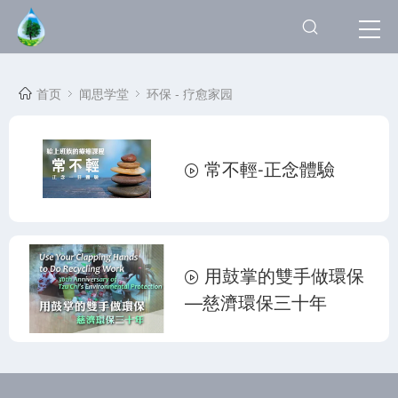
首页
闻思学堂
环保 - 疗愈家园
常不輕-正念體驗
用鼓掌的雙手做環保
—慈濟環保三十年