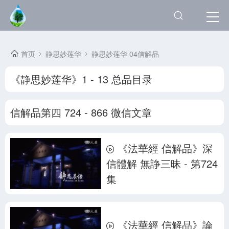
首页
静思妙莲华
静思妙莲华 04信解品
《静思妙莲华》1 - 13 总品目录
信解品第四 724 - 866 微信文章
《法華經 信解品》深
信體解 無諍三昧 - 第724
集
《法華經 信解品》論