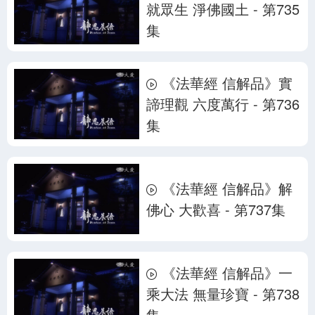
就眾生 淨佛國土 - 第735
集
《法華經 信解品》實
諦理觀 六度萬行 - 第736
集
《法華經 信解品》解
佛心 大歡喜 - 第737集
《法華經 信解品》一
乘大法 無量珍寶 - 第738
集