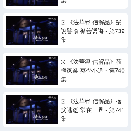
《法華經 信解品》樂
說譬喻 循善誘誨 - 第739
集
《法華經 信解品》荷
擔家業 莫學小道 - 第740
集
《法華經 信解品》捨
父逃逝 常在三界 - 第741
集